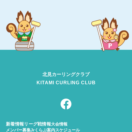
北見カーリング
クラブ
KITAMI CURLING CLUB
F
a
c
e
新着情報
リーグ戦情報
大会情報
メンバー募集
Jrくらぶ案内
スケジュール