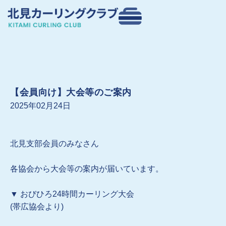
内
容
を
ス
キ
ッ
プ
【会員向け】大会等のご案内
2025年02月24日
北見支部会員のみなさん
各協会から大会等の案内が届いています。
▼ おびひろ24時間カーリング大会
(帯広協会より)