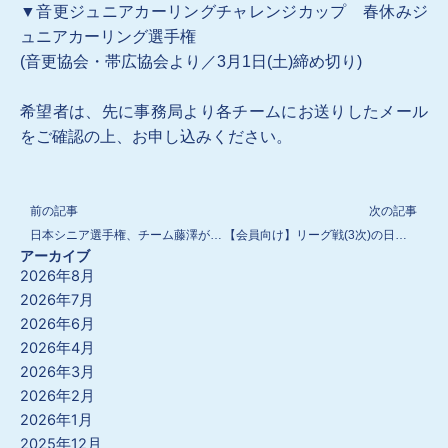
▼音更ジュニアカーリングチャレンジカップ 春休みジ
ュニアカーリング選手権
(音更協会・帯広協会より／3月1日(土)締め切り)
希望者は、先に事務局より各チームにお送りしたメール
をご確認の上、お申し込みください。
Prev
N
前の記事
次の記事
日本シニア選手権、チーム藤澤が決勝進出！
【会員向け】リーグ戦(3次)の日程表と結果を更新しました
アーカイブ
2026年8月
2026年7月
2026年6月
2026年4月
2026年3月
2026年2月
2026年1月
2025年12月