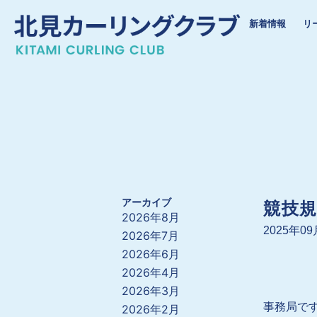
内
新着情報
リ
容
を
ス
キ
ッ
プ
アーカイブ
競技規
2026年8月
2025年0
2026年7月
2026年6月
2026年4月
2026年3月
事務局で
2026年2月