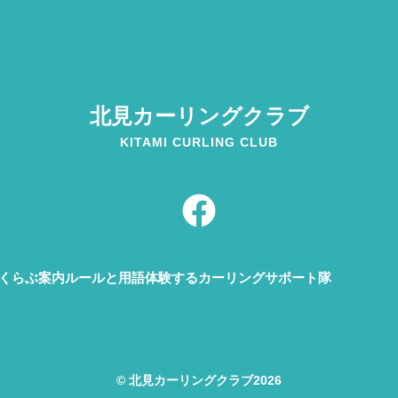
北見カーリング
クラブ
KITAMI CURLING CLUB
F
a
c
e
rくらぶ案内
ルールと用語
体験する
カーリングサポート隊
b
o
o
© 北見カーリングクラブ2026