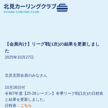
内
容
を
ス
キ
ッ
プ
【会員向け】リーグ戦(1次)の結果を更新しまし
た
2025年10月27日
北見支部会員のみなさん
10月26日付
令和7年度【25-26シーズン】冬季リーグ戦(1次)の日程表
と結果を更新しました。
日程表：
こちら