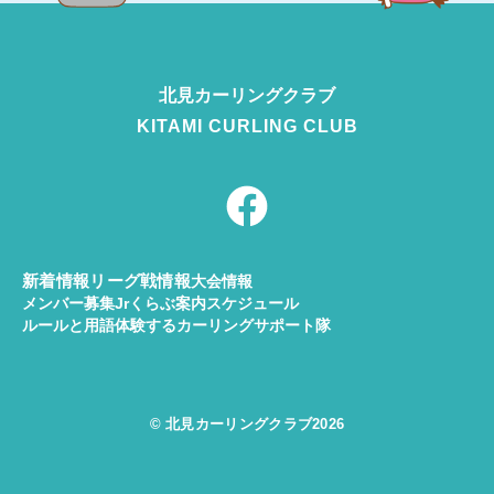
北見カーリング
クラブ
KITAMI CURLING CLUB
F
a
c
e
新着情報
リーグ戦情報
大会情報
メンバー募集
Jrくらぶ案内
スケジュール
b
ルールと用語
体験する
カーリングサポート隊
o
o
© 北見カーリングクラブ2026
k