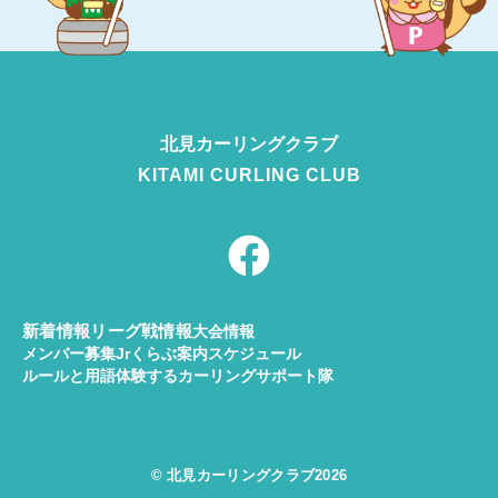
北見カーリング
クラブ
KITAMI CURLING CLUB
F
a
c
e
新着情報
リーグ戦情報
大会情報
メンバー募集
Jrくらぶ案内
スケジュール
b
ルールと用語
体験する
カーリングサポート隊
o
o
© 北見カーリングクラブ2026