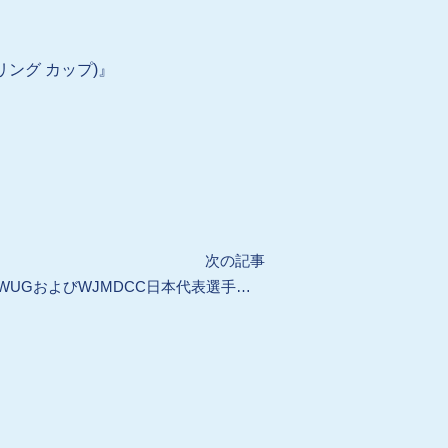
・カーリング カップ)』
Next
次の記事
【会員向け】冬季WUGおよびWJMDCC日本代表選手選考