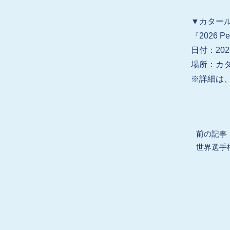
▼カター
『2026 P
日付：202
場所：カ
※詳細は、
Prev
前の記事
世界選手