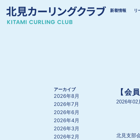
内
新着情報
リ
容
を
ス
キ
ッ
プ
アーカイブ
【会
2026年8月
2026年0
2026年7月
2026年6月
2026年4月
2026年3月
北見支部
2026年2月