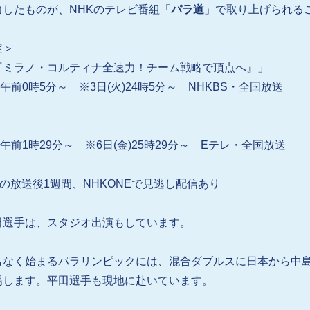
力したものが、NHKのテレビ番組「
パラ道
」で取り上げられる
定＞
『ミラノ・コルティナ全速力！チーム戦略で頂点へ』」
水)午前0時5分～ ※3日(火)24時5分～ NHKBS・全国放送
）
土)午前1時29分～ ※6日(金)25時29分～ Eテレ・全国放送
の放送後1週間、NHKONEで見逃し配信あり
田選手は、スタジオ出演もしています。
もなく始まるパラリンピックには、混合ダブルスに日本から中
場します。平田選手も現地に赴いています。