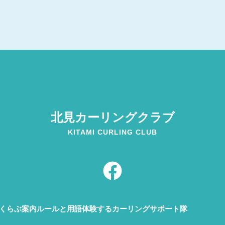
北見カーリング
クラブ
KITAMI CURLING CLUB
F
a
c
e
rくらぶ案内
ルールと用語
体験する
カーリングサポート隊
b