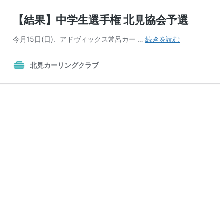
【結果】中学生選手権 北見協会予選
【結
今月15日(日)、アドヴィックス常呂カー …
続きを読む
果】
中
北見カーリングクラブ
学
生
選
手
権
北
見
協
会
予
選